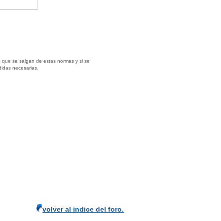
 que se salgan de estas normas y si se
didas necesarias.
volver al indice del foro.