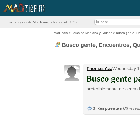
La web original de MadTeam, online desde 1997
MadTeam
>
Foros de Montaña y Grupos
>
Busco gente, E
Busco gente, Encuentros, Q
Thomas Aza
Wednesday 1 a
Busco gente p
preferiblemente de cerca
3 Respuestas
Última res