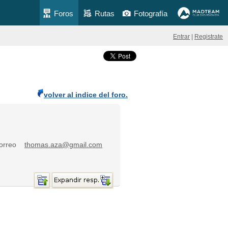
Foros
Rutas
Fotografía
Entrar
|
Registrate
volver al indice del foro.
 correo
thomas.aza@gmail.com