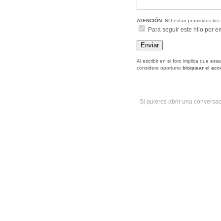
ATENCIÓN
: NO estan permitidos los 
Para seguir este hilo por e
Al escribir en el foro implica que es
considera oportuno
bloquear el ac
Si quieres abrir una conversa