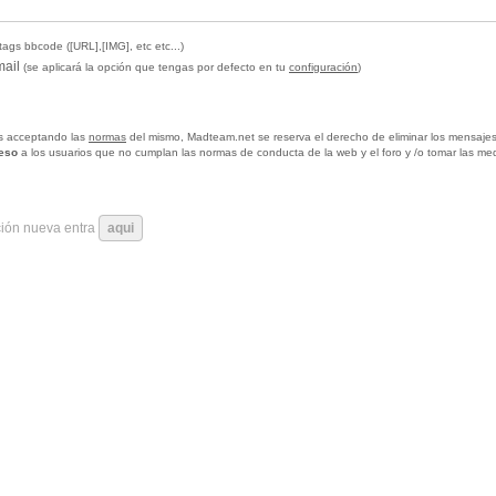
tags bbcode ([URL],[IMG], etc etc...)
mail
(se aplicará la opción que tengas por defecto en tu
configuración
)
tas acceptando las
normas
del mismo, Madteam.net se reserva el derecho de eliminar los mensajes
ceso
a los usuarios que no cumplan las normas de conducta de la web y el foro y /o tomar las me
ción nueva entra
aqui