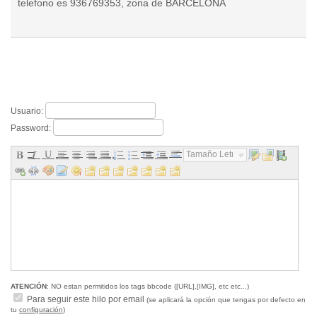
telefono es 936769353, zona de BARCELONA
Usuario:
Password:
Tamaño Letra...
ATENCIÓN
: NO estan permitidos los tags bbcode ([URL],[IMG], etc etc...)
Para seguir este hilo por email
(se aplicará la opción que tengas por defecto en
tu
configuración
)