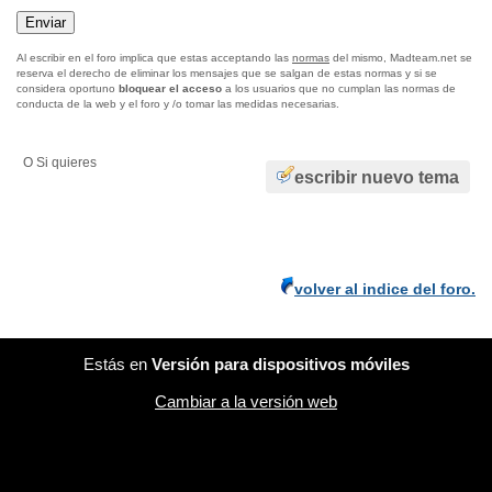
Al escribir en el foro implica que estas acceptando las
normas
del mismo, Madteam.net se
reserva el derecho de eliminar los mensajes que se salgan de estas normas y si se
considera oportuno
bloquear el acceso
a los usuarios que no cumplan las normas de
conducta de la web y el foro y /o tomar las medidas necesarias.
O Si quieres
escribir nuevo tema
volver al indice del foro.
Estás en
Versión para dispositivos móviles
Cambiar a la versión web