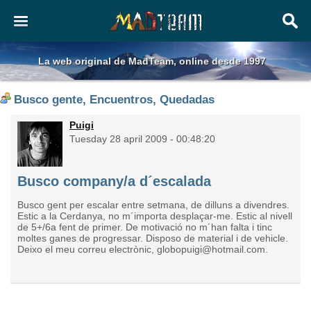
La web original de MadTeam, online desde 1997
Busco gente, Encuentros, Quedadas
Puigi
Tuesday 28 april 2009 - 00:48:20
Busco company/a d´escalada
Busco gent per escalar entre setmana, de dilluns a divendres.
Estic a la Cerdanya, no m´importa desplaçar-me. Estic al nivell
de 5+/6a fent de primer. De motivació no m´han falta i tinc
moltes ganes de progressar. Disposo de material i de vehicle.
Deixo el meu correu electrònic, globopuigi@hotmail.com.