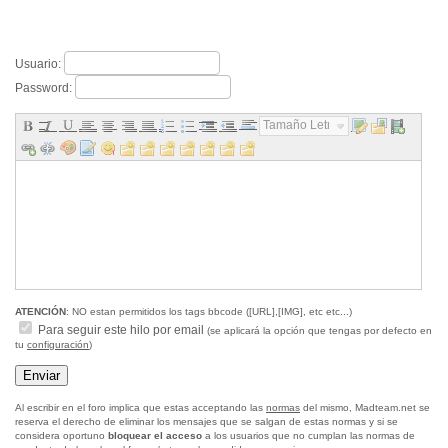
Usuario:
Password:
Tamaño Letra...
ATENCIÓN
: NO estan permitidos los tags bbcode ([URL],[IMG], etc etc...)
Para seguir este hilo por email
(se aplicará la opción que tengas por defecto en
tu
configuración
)
Al escribir en el foro implica que estas acceptando las
normas
del mismo, Madteam.net se
reserva el derecho de eliminar los mensajes que se salgan de estas normas y si se
considera oportuno
bloquear el acceso
a los usuarios que no cumplan las normas de