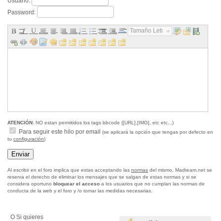
Usuario:
Password:
Tamaño Letra...
ATENCIÓN
: NO estan permitidos los tags bbcode ([URL],[IMG], etc etc...)
Para seguir este hilo por email
(se aplicará la opción que tengas por defecto en
tu
configuración
)
Al escribir en el foro implica que estas acceptando las
normas
del mismo, Madteam.net se
reserva el derecho de eliminar los mensajes que se salgan de estas normas y si se
considera oportuno
bloquear el acceso
a los usuarios que no cumplan las normas de
conducta de la web y el foro y /o tomar las medidas necesarias.
O Si quieres