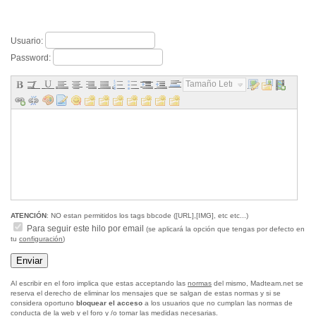
Usuario:
Password:
Tamaño Letra...
ATENCIÓN
: NO estan permitidos los tags bbcode ([URL],[IMG], etc etc...)
Para seguir este hilo por email
(se aplicará la opción que tengas por defecto en
tu
configuración
)
Al escribir en el foro implica que estas acceptando las
normas
del mismo, Madteam.net se
reserva el derecho de eliminar los mensajes que se salgan de estas normas y si se
considera oportuno
bloquear el acceso
a los usuarios que no cumplan las normas de
conducta de la web y el foro y /o tomar las medidas necesarias.