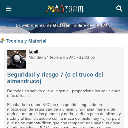
La web original de MadTeam, online desde 1997
Tecnica y Material
farell
Monday 24 february 2003 - 12:01:55
Seguridad y riesgo 7 (o el truco del
almendruco)
De todos es sabido que el ingenio...proporciona las soluciones
más útiles....
El sábado (a unos -5ºC )se nos quedó congelado un
mosquetón de seguridad de aluminio y no habia manera de
abrirlo...me quité los guantes y nada, le dí un poco de aliento y
nada y al final picándole con la maza del piolo muy flojito, para
que no se rompan(dicen que con temperaturas bajas un golpe
puede partirlos... 8-O ),...conseguí que se abriera el muy