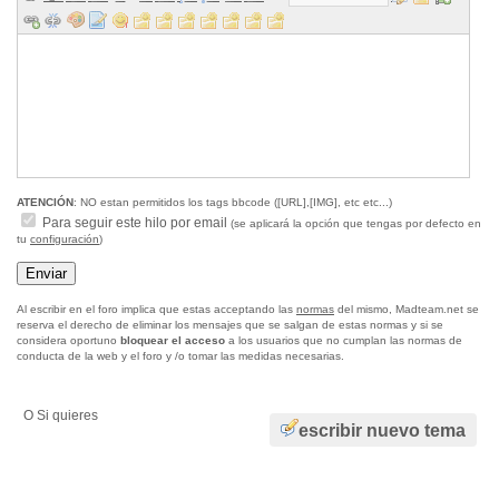
ATENCIÓN
: NO estan permitidos los tags bbcode ([URL],[IMG], etc etc...)
Para seguir este hilo por email
(se aplicará la opción que tengas por defecto en
tu
configuración
)
Al escribir en el foro implica que estas acceptando las
normas
del mismo, Madteam.net se
reserva el derecho de eliminar los mensajes que se salgan de estas normas y si se
considera oportuno
bloquear el acceso
a los usuarios que no cumplan las normas de
conducta de la web y el foro y /o tomar las medidas necesarias.
O Si quieres
escribir nuevo tema