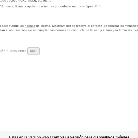
tags bbcode ([URL],[IMG], etc etc...)
mail
(se aplicará la opción que tengas por defecto en tu
configuración
)
tas acceptando las
normas
del mismo, Madteam.net se reserva el derecho de eliminar los mensajes
ceso
a los usuarios que no cumplan las normas de conducta de la web y el foro y /o tomar las me
ción nueva entra
aqui
Estas en la Versión web |
cambiar a versión para dispositivos móviles