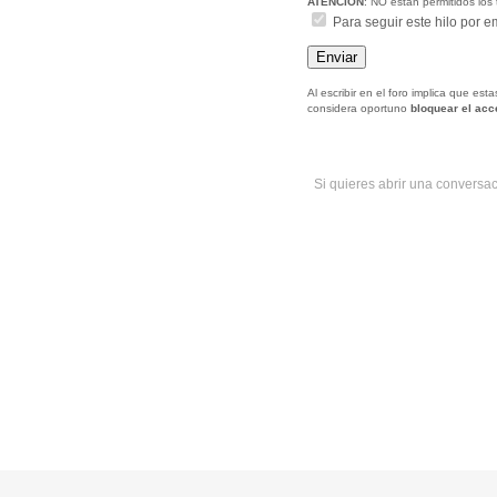
ATENCIÓN
: NO estan permitidos los 
Para seguir este hilo por e
Al escribir en el foro implica que es
considera oportuno
bloquear el ac
Si quieres abrir una conversa