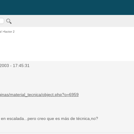
al
>factor 2
2003 - 17:45:31
ginas/material_tecnica/object.php?o=6959
 en escalada...pero creo que es más de técnica,no?