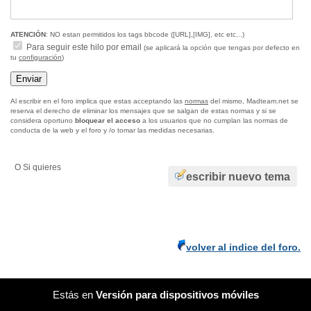
ATENCIÓN
: NO estan permitidos los tags bbcode ([URL],[IMG], etc etc...)
Para seguir este hilo por email
(se aplicará la opción que tengas por defecto en
tu
configuración
)
Al escribir en el foro implica que estas acceptando las
normas
del mismo, Madteam.net se
reserva el derecho de eliminar los mensajes que se salgan de estas normas y si se
considera oportuno
bloquear el acceso
a los usuarios que no cumplan las normas de
conducta de la web y el foro y /o tomar las medidas necesarias.
O Si quieres
escribir nuevo tema
volver al indice del foro.
Estás en
Versión para dispositivos móviles