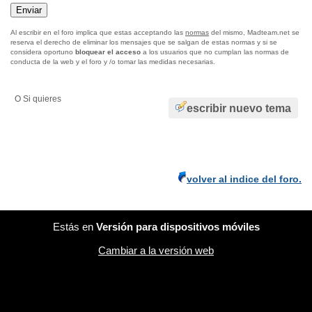
Al escribir en el foro implica que estas acceptando las
normas
del mismo, Madteam.net se
reserva el derecho de eliminar los mensajes que se salgan de estas normas y si se
considera oportuno
bloquear el acceso
a los usuarios que no cumplan las normas de
conducta de la web y el foro y /o tomar las medidas necesarias.
O Si quieres
escribir nuevo tema
volver al indice del foro.
Estás en
Versión para dispositivos móviles
Cambiar a la versión web