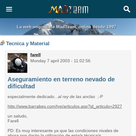
La web original de MadTeam, online desde 1997
Tecnica y Material
farell
Monday 7 april 2003 - 11:02:56
Aseguramiento en terreno nevado de
dificultad
especialmente dedicado...
al rey de las anclas
;-P
http://www.barrabes.com/typ/articulos.asp?id_articulo=2927
un saludo,
Farell
PD: Es muy interesante ya que las condiciones nivales de
ahora nos darán la utilización de esta/s técnica/s