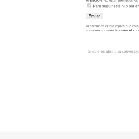
ATENCIÓN
: NO estan permitidos los 
Para seguir este hilo por e
Al escribir en el foro implica que es
considera oportuno
bloquear el ac
Si quieres abrir una conversa