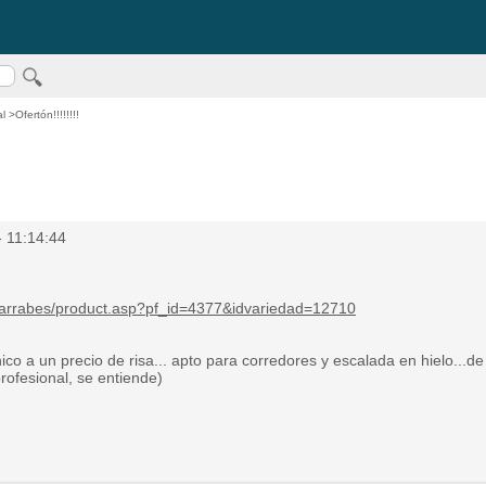
al
>Ofertón!!!!!!!!
- 11:14:44
barrabes/product.asp?pf_id=4377&idvariedad=12710
cnico a un precio de risa... apto para corredores y escalada en hielo...d
ofesional, se entiende)