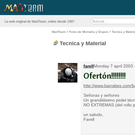
La web original de MadTeam, online desde 1997
MadTeam
>
Foros de Montaña y Grupos
>
Tecnica y Materi
Tecnica y Material
farell
Monday 7 april 2003 
Ofertón!!!!!!!!
http://www.barrabes.com/
Señoras y señores
Un grandiiiiisimo piolet té
NO EXTREMAS (del rollo pr
un saludo,
Farell