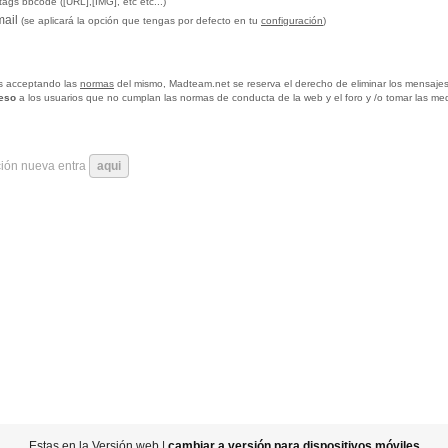
tags bbcode ([URL],[IMG], etc etc...)
mail
(se aplicará la opción que tengas por defecto en tu
configuración
)
tas acceptando las
normas
del mismo, Madteam.net se reserva el derecho de eliminar los mensajes
ceso
a los usuarios que no cumplan las normas de conducta de la web y el foro y /o tomar las me
ción nueva entra
aqui
Estas en la Versión web |
cambiar a versión para dispositivos móviles