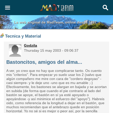
La web original de MadTeam, online desde 1997
Tecnica y Material
Godzila
Thursday 15 may 2003 - 09:06:37
Bastoncitos, amigos del alma...
A ver, yo creo que no hay que complicarse tanto. Os cuento
mis "criterios". Para empezar yo suelo usar los 2 (salvo que
algún compañero me mire con cara de "cordero degoyao" -
casi siempre- y le deje uno -uno que es mu amable ;-)
Efectivamente, los bastones se alargan en bajada y se acortan
en subida (de forma que cuando el pie contrario al lado del
bastón se apoye, el bastón en sí ya esté apoyado o
apoyándose -y así minimice el esfuerzo del "apoyo"). Habreis
oido, como referencia de la longitud a dejar en el bastón, que
muchos recomiendan que el antebrazo quede en posición
horizontal. Yo no sé si es mejor o peor así, por la sencilla