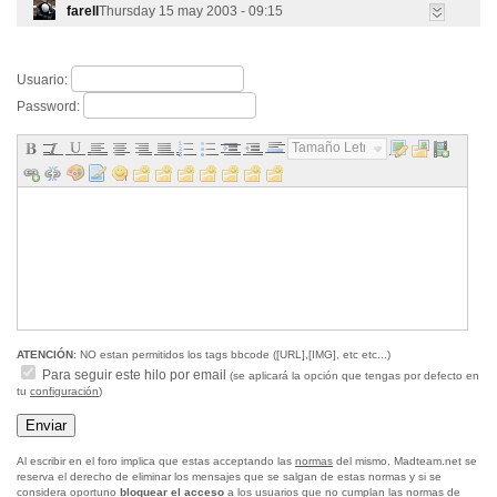
farell
Thursday 15 may 2003 - 09:15
Usuario:
Password:
Tamaño Letra...
ATENCIÓN
: NO estan permitidos los tags bbcode ([URL],[IMG], etc etc...)
Para seguir este hilo por email
(se aplicará la opción que tengas por defecto en
tu
configuración
)
Al escribir en el foro implica que estas acceptando las
normas
del mismo, Madteam.net se
reserva el derecho de eliminar los mensajes que se salgan de estas normas y si se
considera oportuno
bloquear el acceso
a los usuarios que no cumplan las normas de