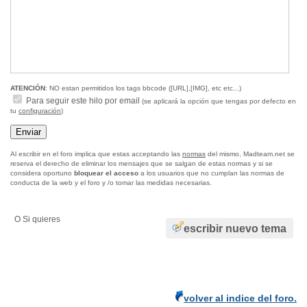
ATENCIÓN
: NO estan permitidos los tags bbcode ([URL],[IMG], etc etc...)
Para seguir este hilo por email
(se aplicará la opción que tengas por defecto en
tu
configuración
)
Al escribir en el foro implica que estas acceptando las
normas
del mismo, Madteam.net se
reserva el derecho de eliminar los mensajes que se salgan de estas normas y si se
considera oportuno
bloquear el acceso
a los usuarios que no cumplan las normas de
conducta de la web y el foro y /o tomar las medidas necesarias.
O Si quieres
escribir nuevo tema
volver al indice del foro.