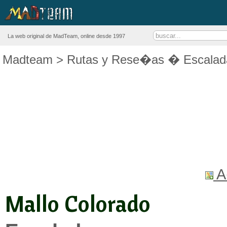
La web original de MadTeam, online desde 1997
Madteam
>
Rutas y Rese�as
�
Escalad
A
Mallo Colorado