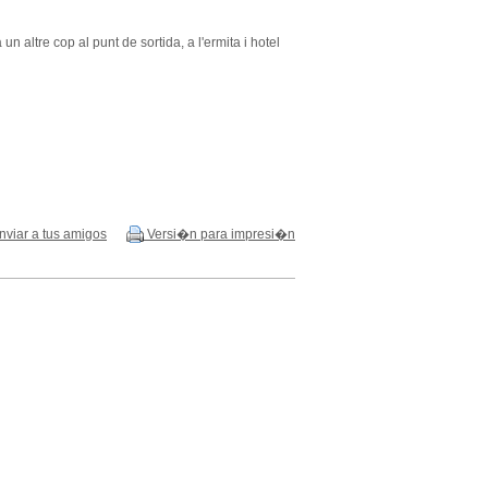
n altre cop al punt de sortida, a l'ermita i hotel
viar a tus amigos
Versi�n para impresi�n