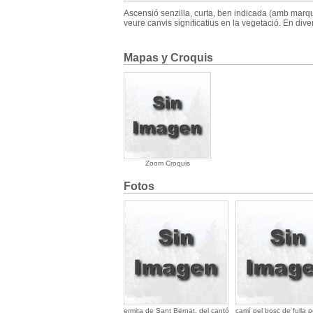
Ascensió senzilla, curta, ben indicada (amb marque
veure canvis significatius en la vegetació. En di
Mapas y Croquis
Zoom Croquis
Fotos
ermita de Sant Bernat, del cantó
camí pel bosc de fulla 