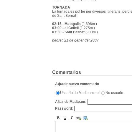
TORNADA
La tornada es pot fer per diversos itineraris, però
de Sant Bernat
02:15 - Matagalls
(1.696m.)
03:00 - el Collell
(1.275m.)
03:30 - Sant Bernat
(900m.)
pedret, 21 de gener del 2007
Comentarios
A�adir nuevo comentario
Usuario de Madteam.net
No usuario
Alias de Madteam
:
Password
: