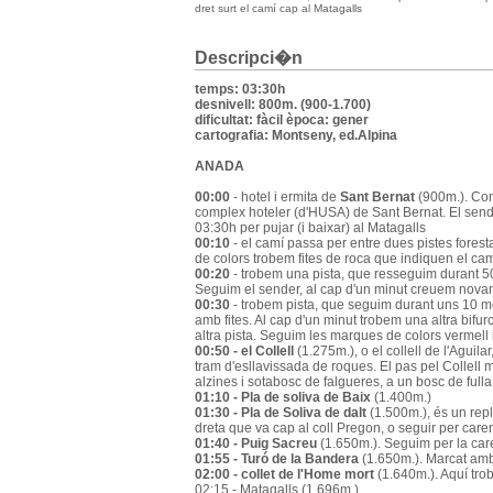
dret surt el camí cap al Matagalls
Descripci�n
temps: 03:30h
desnivell: 800m. (900-1.700)
dificultat: fàcil època: gener
cartografia: Montseny, ed.Alpina
ANADA
00:00
- hotel i ermita de
Sant Bernat
(900m.). Com
complex hoteler (d'HUSA) de Sant Bernat. El sender
03:30h per pujar (i baixar) al Matagalls
00:10
- el camí passa per entre dues pistes fores
de colors trobem fites de roca que indiquen el ca
00:20
- trobem una pista, que resseguim durant 50 
Seguim el sender, al cap d'un minut creuem novam
00:30
- trobem pista, que seguim durant uns 10 met
amb fites. Al cap d'un minut trobem una altra bifu
altra pista. Seguim les marques de colors vermell 
00:50 - el Collell
(1.275m.), o el collell de l'Aguil
tram d'esllavissada de roques. El pas pel Collell 
alzines i sotabosc de falgueres, a un bosc de fu
01:10 - Pla de soliva de Baix
(1.400m.)
01:30 - Pla de Soliva de dalt
(1.500m.), és un rep
dreta que va cap al coll Pregon, o seguir per car
01:40 - Puig Sacreu
(1.650m.). Seguim per la caren
01:55 - Turó de la Bandera
(1.650m.). Marcat amb 
02:00 - collet de l'Home mort
(1.640m.). Aquí trob
02:15 - Matagalls (1.696m.)