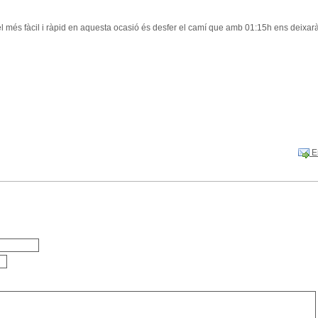
 el més fàcil i ràpid en aquesta ocasió és desfer el camí que amb 01:15h ens deixarà u
En