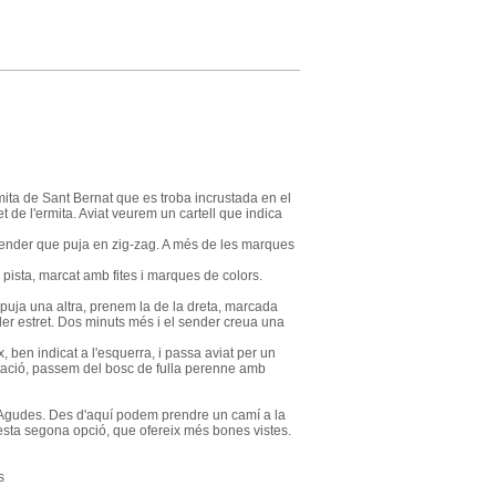
ita de Sant Bernat que es troba incrustada en el
 de l'ermita. Aviat veurem un cartell que indica
 sender que puja en zig-zag. A més de les marques
 pista, marcat amb fites i marques de colors.
 puja una altra, prenem la de la dreta, marcada
der estret. Dos minuts més i el sender creua una
, ben indicat a l'esquerra, i passa aviat per un
getació, passem del bosc de fulla perenne amb
 Agudes. Des d'aquí podem prendre un camí a la
uesta segona opció, que ofereix més bones vistes.
s