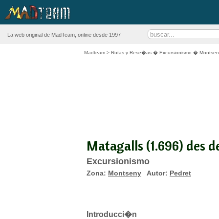
La web original de MadTeam, online desde 1997
Madteam
>
Rutas y Rese�as
�
Excursionismo
�
Montsen
Matagalls (1.696) des d
Excursionismo
Zona:
Montseny
Autor:
Pedret
Introducci�n