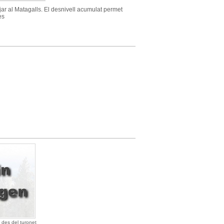
jar al Matagalls. El desnivell acumulat permet
es
 des del turonet