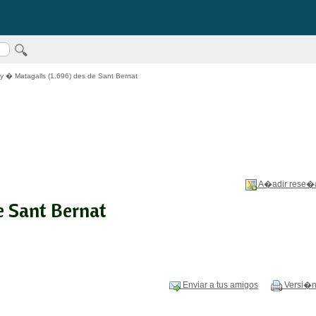
y
� Matagalls (1.696) des de Sant Bernat
A�adir rese�
e Sant Bernat
Enviar a tus amigos
Versi�n