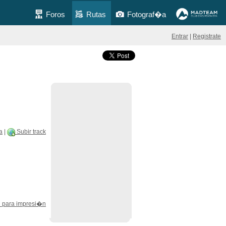
Foros
Rutas
Fotograf�a
Entrar
|
Registrate
a
|
Subir track
 para impresi�n