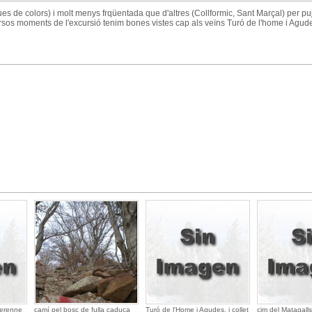
s de colors) i molt menys frqüentada que d'altres (Collformic, Sant Marçal) per pu
versos moments de l'excursió tenim bones vistes cap als veïns Turó de l'home i Agud
perenne
camí pel bosc de fulla caduca
Turó de l'Home i Agudes, i collet
cim del Matagalls