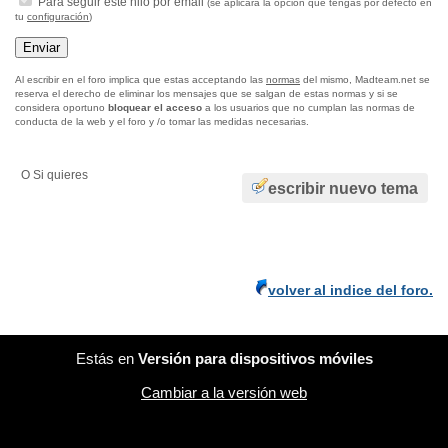
Para seguir este hilo por email
(se aplicará la opción que tengas por defecto en
tu
configuración
)
Al escribir en el foro implica que estas acceptando las
normas
del mismo, Madteam.net se
reserva el derecho de eliminar los mensajes que se salgan de estas normas y si se
considera oportuno
bloquear el acceso
a los usuarios que no cumplan las normas de
conducta de la web y el foro y /o tomar las medidas necesarias.
O Si quieres
escribir nuevo tema
volver al indice del foro.
Estás en
Versión para dispositivos móviles
Cambiar a la versión web