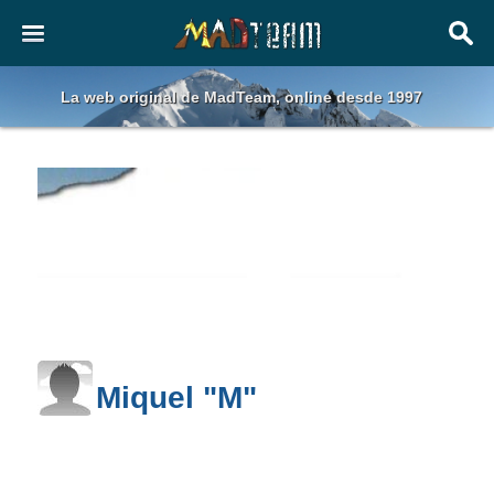
La web original de MadTeam, online desde 1997
Miquel "M"