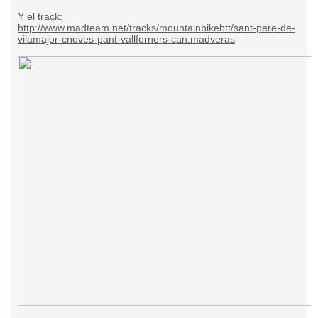
Y el track:
http://www.madteam.net/tracks/mountainbikebtt/sant-pere-de-
vilamajor-cnoves-pant-vallforners-can.madveras