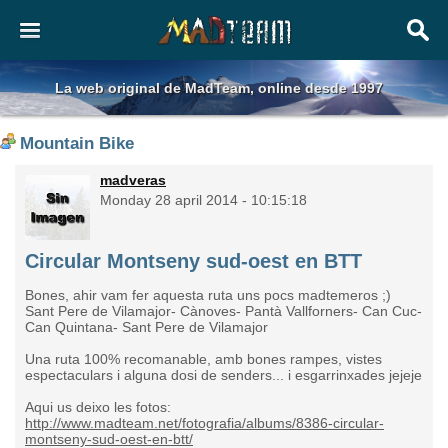
La web original de MadTeam, online desde 1997
Mountain Bike
madveras
Monday 28 april 2014 - 10:15:18
Circular Montseny sud-oest en BTT
Bones, ahir vam fer aquesta ruta uns pocs madtemeros ;)
Sant Pere de Vilamajor- Cànoves- Pantà Vallforners- Can Cuc-
Can Quintana- Sant Pere de Vilamajor
Una ruta 100% recomanable, amb bones rampes, vistes
espectaculars i alguna dosi de senders... i esgarrinxades jejeje
Aqui us deixo les fotos:
http://www.madteam.net/fotografia/albums/8386-circular-
montseny-sud-oest-en-btt/