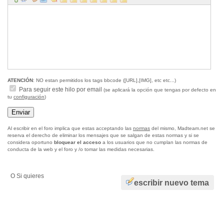
ATENCIÓN
: NO estan permitidos los tags bbcode ([URL],[IMG], etc etc...)
Para seguir este hilo por email
(se aplicará la opción que tengas por defecto en
tu
configuración
)
Al escribir en el foro implica que estas acceptando las
normas
del mismo, Madteam.net se
reserva el derecho de eliminar los mensajes que se salgan de estas normas y si se
considera oportuno
bloquear el acceso
a los usuarios que no cumplan las normas de
conducta de la web y el foro y /o tomar las medidas necesarias.
O Si quieres
escribir nuevo tema