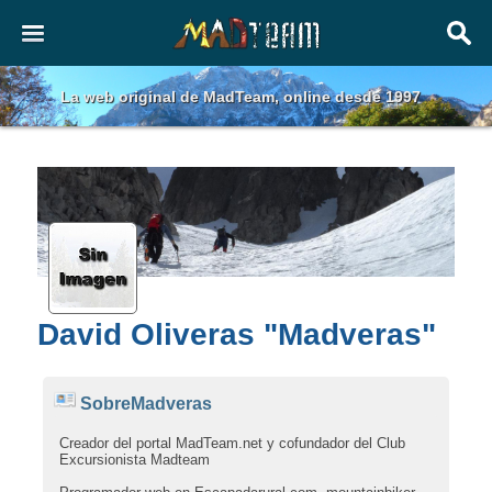
La web original de MadTeam, online desde 1997
David Oliveras "Madveras"
SobreMadveras
Creador del portal MadTeam.net y cofundador del Club
Excursionista Madteam