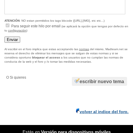
ATENCIÓN
: NO estan permitidos los tags bbcode ([URL],[IMG], etc etc...)
Para seguir este hilo por email
(se aplicará la opción que tengas por defecto en
tu
configuración
)
Al escribir en el foro implica que estas acceptando las
normas
del mismo, Madteam.net se
reserva el derecho de eliminar los mensajes que se salgan de estas normas y si se
considera oportuno
bloquear el acceso
a los usuarios que no cumplan las normas de
conducta de la web y el foro y /o tomar las medidas necesarias.
O Si quieres
escribir nuevo tema
volver al indice del foro.
Estás en
Versión para dispositivos móviles