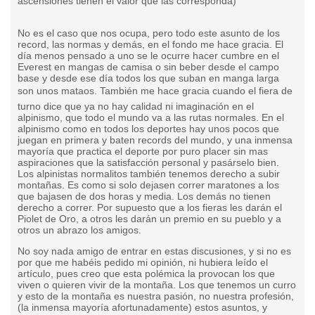
ascensiones tienen el valor que las corresponda)
No es el caso que nos ocupa, pero todo este asunto de los
record, las normas y demás, en el fondo me hace gracia. El
día menos pensado a uno se le ocurre hacer cumbre en el
Everest en mangas de camisa o sin beber desde el campo
base y desde ese día todos los que suban en manga larga
son unos mataos. También me hace gracia cuando el fiera de
turno dice que ya no hay calidad ni imaginación en el
alpinismo, que todo el mundo va a las rutas normales. En el
alpinismo como en todos los deportes hay unos pocos que
juegan en primera y baten records del mundo, y una inmensa
mayoría que practica el deporte por puro placer sin mas
aspiraciones que la satisfacción personal y pasárselo bien.
Los alpinistas normalitos también tenemos derecho a subir
montañas. Es como si solo dejasen correr maratones a los
que bajasen de dos horas y media. Los demás no tienen
derecho a correr. Por supuesto que a los fieras les darán el
Piolet de Oro, a otros les darán un premio en su pueblo y a
otros un abrazo los amigos.
No soy nada amigo de entrar en estas discusiones, y si no es
por que me habéis pedido mi opinión, ni hubiera leído el
artículo, pues creo que esta polémica la provocan los que
viven o quieren vivir de la montaña. Los que tenemos un curro
y esto de la montaña es nuestra pasión, no nuestra profesión,
(la inmensa mayoría afortunadamente) estos asuntos, y