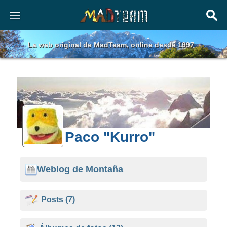
La web original de MadTeam, online desde 1997
Paco "Kurro"
Weblog de Montaña
Posts
(7)