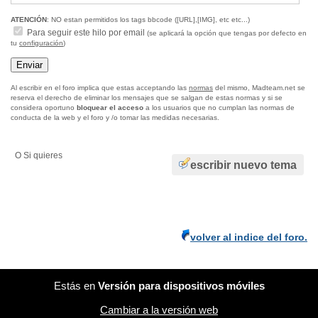
ATENCIÓN
: NO estan permitidos los tags bbcode ([URL],[IMG], etc etc...)
Para seguir este hilo por email
(se aplicará la opción que tengas por defecto en
tu
configuración
)
Al escribir en el foro implica que estas acceptando las
normas
del mismo, Madteam.net se
reserva el derecho de eliminar los mensajes que se salgan de estas normas y si se
considera oportuno
bloquear el acceso
a los usuarios que no cumplan las normas de
conducta de la web y el foro y /o tomar las medidas necesarias.
O Si quieres
escribir nuevo tema
volver al indice del foro.
Estás en
Versión para dispositivos móviles
Cambiar a la versión web