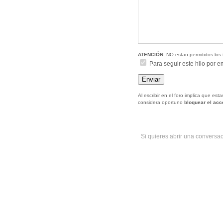
ATENCIÓN
: NO estan permitidos los 
Para seguir este hilo por e
Al escribir en el foro implica que es
considera oportuno
bloquear el ac
Si quieres abrir una conversa