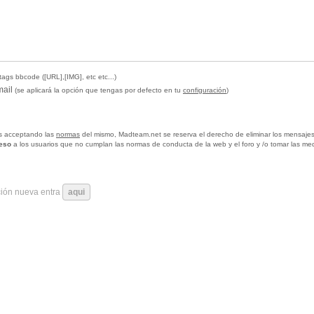
tags bbcode ([URL],[IMG], etc etc...)
mail
(se aplicará la opción que tengas por defecto en tu
configuración
)
tas acceptando las
normas
del mismo, Madteam.net se reserva el derecho de eliminar los mensajes
ceso
a los usuarios que no cumplan las normas de conducta de la web y el foro y /o tomar las me
ción nueva entra
aqui