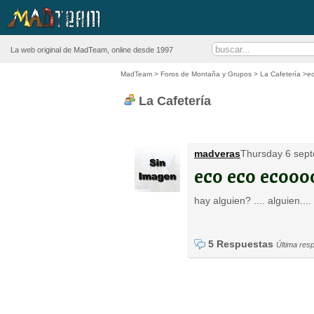
La web original de MadTeam, online desde 1997
MadTeam
>
Foros de Montaña y Grupos
>
La Cafetería
>ec
La Cafetería
madveras
Thursday 6 sept
eco eco ecooo
hay alguien? .... alguien.... 
5 Respuestas
Última res