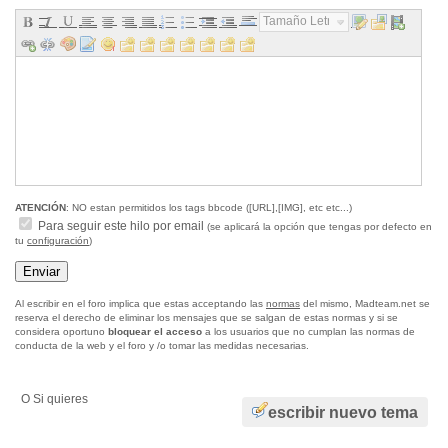
Tamaño Letra...
ATENCIÓN
: NO estan permitidos los tags bbcode ([URL],[IMG], etc etc...)
Para seguir este hilo por email
(se aplicará la opción que tengas por defecto en
tu
configuración
)
Al escribir en el foro implica que estas acceptando las
normas
del mismo, Madteam.net se
reserva el derecho de eliminar los mensajes que se salgan de estas normas y si se
considera oportuno
bloquear el acceso
a los usuarios que no cumplan las normas de
conducta de la web y el foro y /o tomar las medidas necesarias.
O Si quieres
escribir nuevo tema