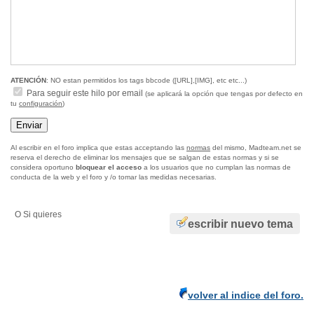
ATENCIÓN
: NO estan permitidos los tags bbcode ([URL],[IMG], etc etc...)
Para seguir este hilo por email
(se aplicará la opción que tengas por defecto en
tu
configuración
)
Al escribir en el foro implica que estas acceptando las
normas
del mismo, Madteam.net se
reserva el derecho de eliminar los mensajes que se salgan de estas normas y si se
considera oportuno
bloquear el acceso
a los usuarios que no cumplan las normas de
conducta de la web y el foro y /o tomar las medidas necesarias.
O Si quieres
escribir nuevo tema
volver al indice del foro.