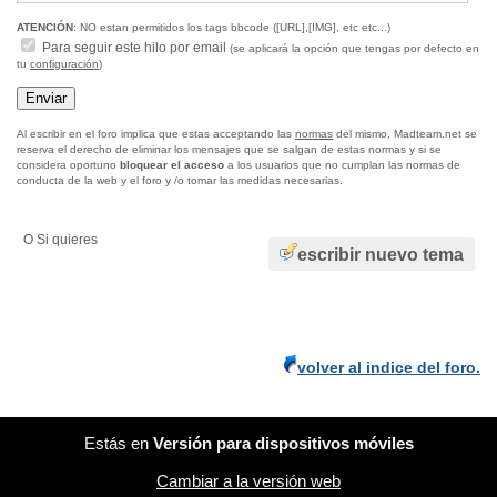
ATENCIÓN
: NO estan permitidos los tags bbcode ([URL],[IMG], etc etc...)
Para seguir este hilo por email
(se aplicará la opción que tengas por defecto en
tu
configuración
)
Al escribir en el foro implica que estas acceptando las
normas
del mismo, Madteam.net se
reserva el derecho de eliminar los mensajes que se salgan de estas normas y si se
considera oportuno
bloquear el acceso
a los usuarios que no cumplan las normas de
conducta de la web y el foro y /o tomar las medidas necesarias.
O Si quieres
escribir nuevo tema
volver al indice del foro.
Estás en
Versión para dispositivos móviles
Cambiar a la versión web