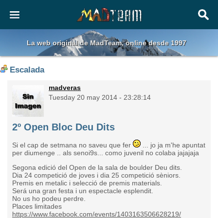
La web original de MadTeam, online desde 1997
Escalada
madveras
Tuesday 20 may 2014 - 23:28:14
2º Open Bloc Deu Dits
Si el cap de setmana no saveu que fer
... jo ja m'he apuntat
per diumenge .. als senoi9s... como juvenil no colaba jajajaja
Segona edició del Open de la sala de boulder Deu dits.
Dia 24 competició de joves i dia 25 competició sèniors.
Premis en metalic i selecció de premis materials.
Será una gran festa i un espectacle esplendit.
No us ho podeu perdre.
Places limitades
https://www.facebook.com/events/1403163506628219/