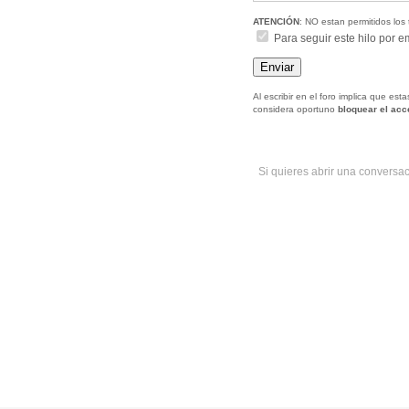
ATENCIÓN
: NO estan permitidos los 
Para seguir este hilo por e
Al escribir en el foro implica que es
considera oportuno
bloquear el ac
Si quieres abrir una conversa