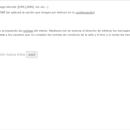
tags bbcode ([URL],[IMG], etc etc...)
mail
(se aplicará la opción que tengas por defecto en tu
configuración
)
tas acceptando las
normas
del mismo, Madteam.net se reserva el derecho de eliminar los mensajes
ceso
a los usuarios que no cumplan las normas de conducta de la web y el foro y /o tomar las me
ción nueva entra
aqui