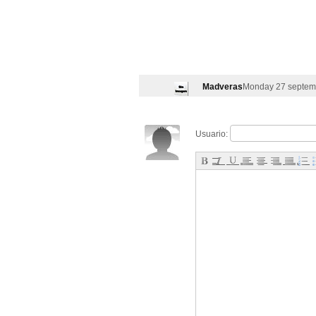
Madveras
Monday 27 septemb
Usuario: