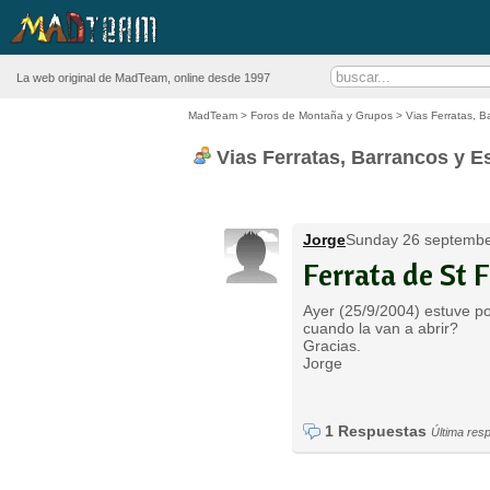
La web original de MadTeam, online desde 1997
MadTeam
>
Foros de Montaña y Grupos
>
Vias Ferratas, B
Vias Ferratas, Barrancos y E
Jorge
Sunday 26 septembe
Ferrata de St 
Ayer (25/9/2004) estuve po
cuando la van a abrir?
Gracias.
Jorge
1 Respuestas
Última res