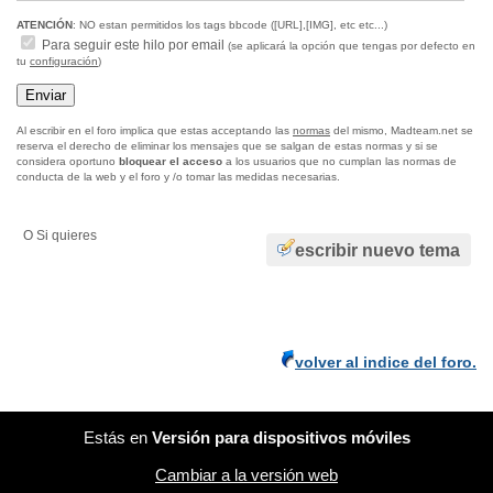
ATENCIÓN
: NO estan permitidos los tags bbcode ([URL],[IMG], etc etc...)
Para seguir este hilo por email
(se aplicará la opción que tengas por defecto en
tu
configuración
)
Al escribir en el foro implica que estas acceptando las
normas
del mismo, Madteam.net se
reserva el derecho de eliminar los mensajes que se salgan de estas normas y si se
considera oportuno
bloquear el acceso
a los usuarios que no cumplan las normas de
conducta de la web y el foro y /o tomar las medidas necesarias.
O Si quieres
escribir nuevo tema
volver al indice del foro.
Estás en
Versión para dispositivos móviles
Cambiar a la versión web