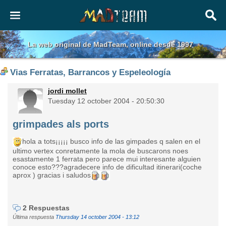
La web original de MadTeam, online desde 1997
Vias Ferratas, Barrancos y Espeleología
jordi mollet
Tuesday 12 october 2004 - 20:50:30
grimpades als ports
hola a tots¡¡¡¡¡ busco info de las gimpades q salen en el
ultimo vertex conretamente la mola de buscarons noes
esastamente 1 ferrata pero parece mui interesante alguien
conoce esto???agradecere info de dificultad itinerari(coche
aprox ) gracias i saludos
2 Respuestas
Última respuesta
Thursday 14 october 2004 - 13:12