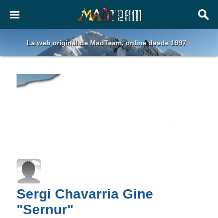
La web original de MadTeam, online desde 1997
Sergi Chavarria Gine
"Sernur"