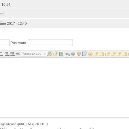
- 10:54
:53
une 2017 - 12:49
Password:
Tamaño Letra...
tags bbcode ([URL],[IMG], etc etc...)