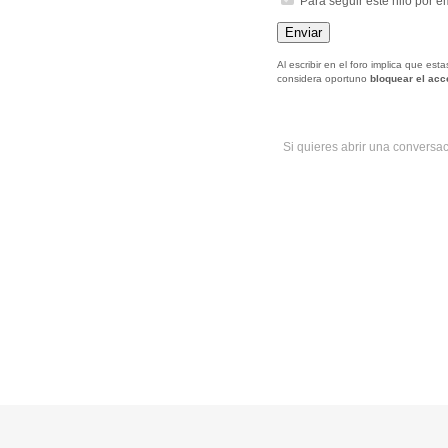
Para seguir este hilo por e
Al escribir en el foro implica que es
considera oportuno
bloquear el ac
Si quieres abrir una conversa