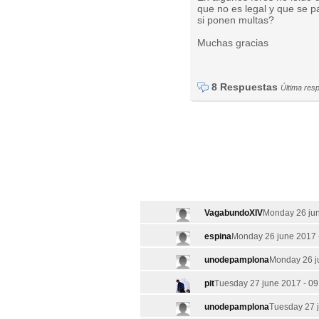
que no es legal y que se p
si ponen multas?
Muchas gracias
8 Respuestas
Última res
VagabundoXIV
Monday 26 jun
espina
Monday 26 june 2017 
unodepamplona
Monday 26 j
pit
Tuesday 27 june 2017 - 09
unodepamplona
Tuesday 27 j