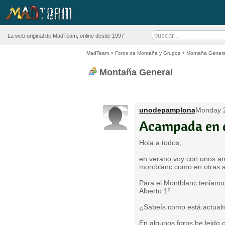
La web original de MadTeam, online desde 1997
MadTeam
>
Foros de Montaña y Grupos
>
Montaña Genera
Montaña General
unodepamplona
Monday 2
Acampada en 
Hola a todos,
en verano voy con unos ami
montblanc como en otras a
Para el Montblanc teniamos
Alberto 1º.
¿Sabeís como está actualm
En algunos foros he leido 