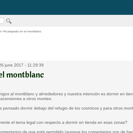
l
>Acampada en el montblanc
6 june 2017 - 11:29:39
el montblanc
gos al montblanc y alrrededores y nuestra intención es dormir en tien
scensiones a otros montes.
 pensado dormir debajo del refugio de los cosmicos y para otros monte
ente el tema legal con respecto a dormir en tienda en esas zonas?
comentarios de que está permitido (aunque los comentarios son de hace 