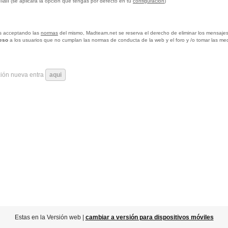
mail
(se aplicará la opción que tengas por defecto en tu
configuración
)
tas acceptando las
normas
del mismo, Madteam.net se reserva el derecho de eliminar los mensajes
ceso
a los usuarios que no cumplan las normas de conducta de la web y el foro y /o tomar las me
ción nueva entra
aqui
Estas en la Versión web |
cambiar a versión para dispositivos móviles