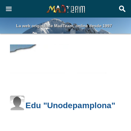
La web original de MadTeam, online desde 1997
Edu "Unodepamplona"