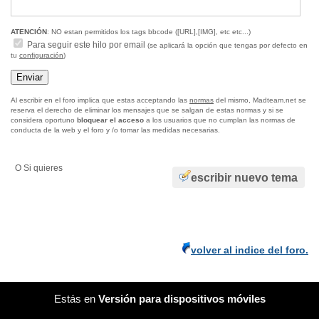
ATENCIÓN
: NO estan permitidos los tags bbcode ([URL],[IMG], etc etc...)
Para seguir este hilo por email
(se aplicará la opción que tengas por defecto en
tu
configuración
)
Al escribir en el foro implica que estas acceptando las
normas
del mismo, Madteam.net se
reserva el derecho de eliminar los mensajes que se salgan de estas normas y si se
considera oportuno
bloquear el acceso
a los usuarios que no cumplan las normas de
conducta de la web y el foro y /o tomar las medidas necesarias.
O Si quieres
escribir nuevo tema
volver al indice del foro.
Estás en
Versión para dispositivos móviles