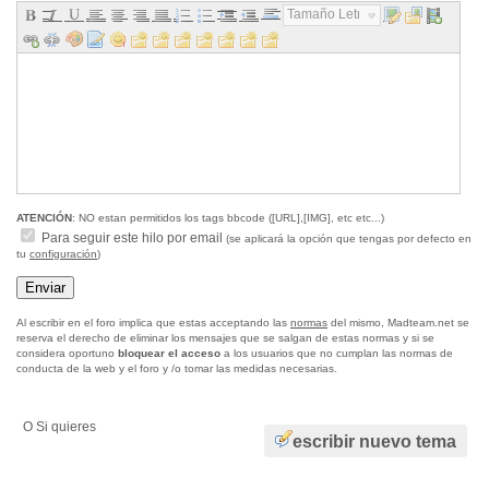
Tamaño Letra...
ATENCIÓN
: NO estan permitidos los tags bbcode ([URL],[IMG], etc etc...)
Para seguir este hilo por email
(se aplicará la opción que tengas por defecto en
tu
configuración
)
Al escribir en el foro implica que estas acceptando las
normas
del mismo, Madteam.net se
reserva el derecho de eliminar los mensajes que se salgan de estas normas y si se
considera oportuno
bloquear el acceso
a los usuarios que no cumplan las normas de
conducta de la web y el foro y /o tomar las medidas necesarias.
O Si quieres
escribir nuevo tema