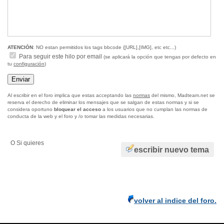
ATENCIÓN
: NO estan permitidos los tags bbcode ([URL],[IMG], etc etc...)
Para seguir este hilo por email
(se aplicará la opción que tengas por defecto en
tu
configuración
)
Al escribir en el foro implica que estas acceptando las
normas
del mismo, Madteam.net se
reserva el derecho de eliminar los mensajes que se salgan de estas normas y si se
considera oportuno
bloquear el acceso
a los usuarios que no cumplan las normas de
conducta de la web y el foro y /o tomar las medidas necesarias.
O Si quieres
escribir nuevo tema
volver al indice del foro.