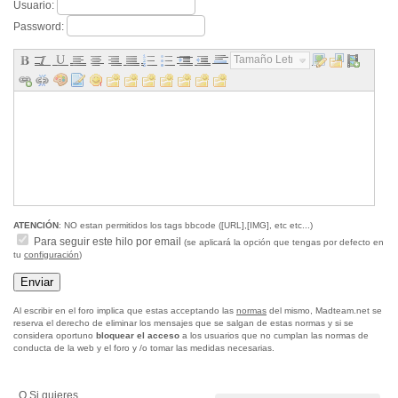
Usuario:
Password:
Tamaño Letra...
ATENCIÓN
: NO estan permitidos los tags bbcode ([URL],[IMG], etc etc...)
Para seguir este hilo por email
(se aplicará la opción que tengas por defecto en
tu
configuración
)
Al escribir en el foro implica que estas acceptando las
normas
del mismo, Madteam.net se
reserva el derecho de eliminar los mensajes que se salgan de estas normas y si se
considera oportuno
bloquear el acceso
a los usuarios que no cumplan las normas de
conducta de la web y el foro y /o tomar las medidas necesarias.
O Si quieres