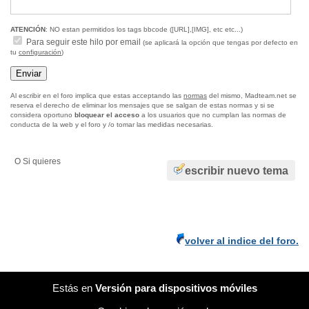
ATENCIÓN
: NO estan permitidos los tags bbcode ([URL],[IMG], etc etc...)
Para seguir este hilo por email
(se aplicará la opción que tengas por defecto en
tu
configuración
)
Al escribir en el foro implica que estas acceptando las
normas
del mismo, Madteam.net se
reserva el derecho de eliminar los mensajes que se salgan de estas normas y si se
considera oportuno
bloquear el acceso
a los usuarios que no cumplan las normas de
conducta de la web y el foro y /o tomar las medidas necesarias.
O Si quieres
escribir nuevo tema
volver al indice del foro.
Estás en
Versión para dispositivos móviles