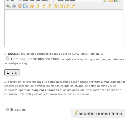
ATENCIÓN
: NO estan permitidos los tags bbcode ([URL],[IMG], etc etc...)
Para seguir este hilo por email
(se aplicará la opción que tengas por defecto en
tu
configuración
)
Al escribir en el foro implica que estas acceptando las
normas
del mismo, Madteam.net se
reserva el derecho de eliminar los mensajes que se salgan de estas normas y si se
considera oportuno
bloquear el acceso
a los usuarios que no cumplan las normas de
conducta de la web y el foro y /o tomar las medidas necesarias.
O Si quieres
escribir nuevo tema