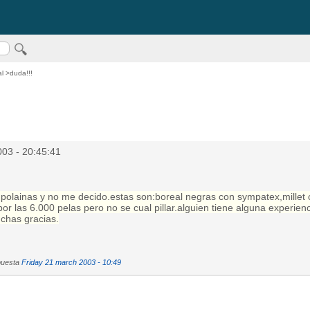
al
>duda!!!
03 - 20:45:41
s polainas y no me decido.estas son:boreal negras con sympatex,millet
r las 6.000 pelas pero no se cual pillar.alguien tiene alguna experienc
chas gracias.
puesta
Friday 21 march 2003 - 10:49