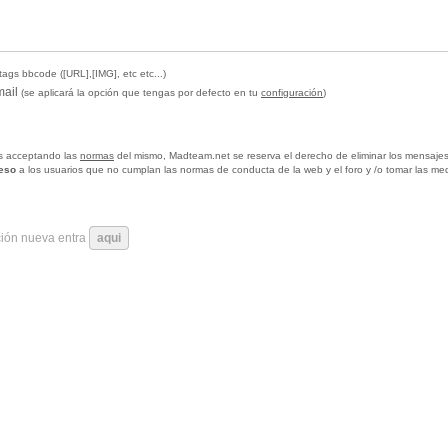
tags bbcode ([URL],[IMG], etc etc...)
mail
(se aplicará la opción que tengas por defecto en tu
configuración
)
tas acceptando las
normas
del mismo, Madteam.net se reserva el derecho de eliminar los mensajes
ceso
a los usuarios que no cumplan las normas de conducta de la web y el foro y /o tomar las me
ción nueva entra
aqui