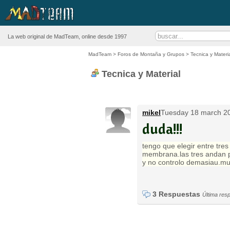
La web original de MadTeam, online desde 1997
MadTeam
>
Foros de Montaña y Grupos
>
Tecnica y Materi
Tecnica y Material
mikel
Tuesday 18 march 20
duda!!!
tengo que elegir entre tre
membrana.las tres andan po
y no controlo demasiau.mu
3 Respuestas
Última res