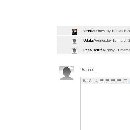
farell
Wednesday 19 march 20
Udala
Wednesday 19 march 2
Paco Beltrán
Friday 21 march
Usuario: