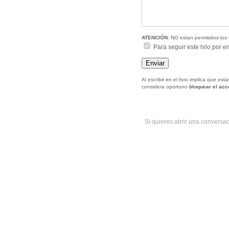
ATENCIÓN
: NO estan permitidos los 
Para seguir este hilo por e
Al escribir en el foro implica que es
considera oportuno
bloquear el ac
Si quieres abrir una conversa