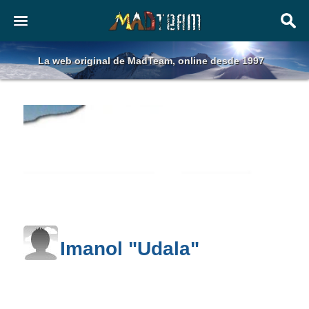
La web original de MadTeam, online desde 1997
Imanol "Udala"