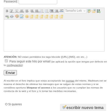
Password:
Tamaño Letra...
ATENCIÓN
: NO estan permitidos los tags bbcode ([URL],[IMG], etc etc...)
Para seguir este hilo por email
(se aplicará la opción que tengas por defecto en
tu
configuración
)
Al escribir en el foro implica que estas acceptando las
normas
del mismo, Madteam.net se
reserva el derecho de eliminar los mensajes que se salgan de estas normas y si se
considera oportuno
bloquear el acceso
a los usuarios que no cumplan las normas de
conducta de la web y el foro y /o tomar las medidas necesarias.
O Si quieres
escribir nuevo tema