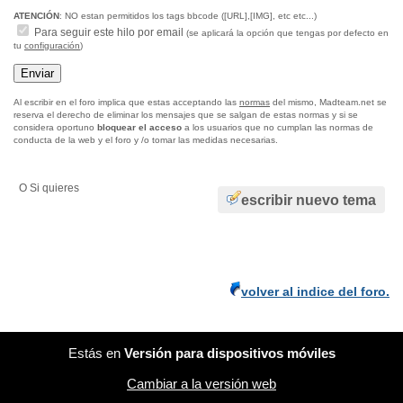
ATENCIÓN
: NO estan permitidos los tags bbcode ([URL],[IMG], etc etc...)
Para seguir este hilo por email
(se aplicará la opción que tengas por defecto en
tu
configuración
)
Al escribir en el foro implica que estas acceptando las
normas
del mismo, Madteam.net se
reserva el derecho de eliminar los mensajes que se salgan de estas normas y si se
considera oportuno
bloquear el acceso
a los usuarios que no cumplan las normas de
conducta de la web y el foro y /o tomar las medidas necesarias.
O Si quieres
escribir nuevo tema
volver al indice del foro.
Estás en
Versión para dispositivos móviles
Cambiar a la versión web