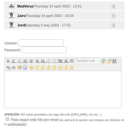
MadVeras
Thursday 24 april 2003 - 14:01
Jairo
Thursday 24 april 2003 - 16:04
Jordi
Saturday 3 may 2003 - 17:52
Usuario:
Password:
Tamaño Letra...
ATENCIÓN
: NO estan permitidos los tags bbcode ([URL],[IMG], etc etc...)
Para seguir este hilo por email
(se aplicará la opción que tengas por defecto en
tu
configuración
)