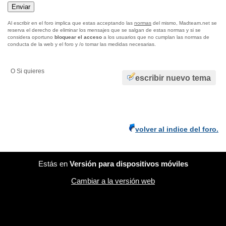
Al escribir en el foro implica que estas acceptando las
normas
del mismo, Madteam.net se
reserva el derecho de eliminar los mensajes que se salgan de estas normas y si se
considera oportuno
bloquear el acceso
a los usuarios que no cumplan las normas de
conducta de la web y el foro y /o tomar las medidas necesarias.
O Si quieres
escribir nuevo tema
volver al indice del foro.
Estás en
Versión para dispositivos móviles
Cambiar a la versión web