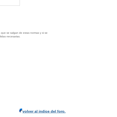
 que se salgan de estas normas y si se
didas necesarias.
volver al indice del foro.