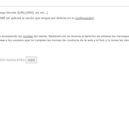
tags bbcode ([URL],[IMG], etc etc...)
mail
(se aplicará la opción que tengas por defecto en tu
configuración
)
tas acceptando las
normas
del mismo, Madteam.net se reserva el derecho de eliminar los mensajes
ceso
a los usuarios que no cumplan las normas de conducta de la web y el foro y /o tomar las me
ción nueva entra
aqui