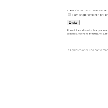
ATENCIÓN
: NO estan permitidos los 
Para seguir este hilo por e
Al escribir en el foro implica que es
considera oportuno
bloquear el ac
Si quieres abrir una conversa