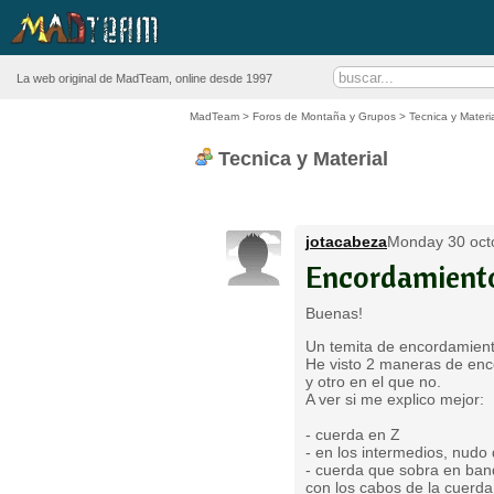
La web original de MadTeam, online desde 1997
MadTeam
>
Foros de Montaña y Grupos
>
Tecnica y Materi
Tecnica y Material
jotacabeza
Monday 30 octo
Encordamient
Buenas!
Un temita de encordamient
He visto 2 maneras de enc
y otro en el que no.
A ver si me explico mejor:
- cuerda en Z
- en los intermedios, nud
- cuerda que sobra en band
con los cabos de la cuerda