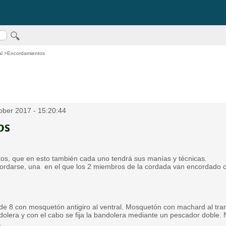
al
>Encordamientos
ber 2017 - 15:20:44
os
os, que en esto también cada uno tendrá sus manías y técnicas.
ordarse, una en el que los 2 miembros de la cordada van encordado
o de 8 con mosquetón antigiro al ventral. Mosquetón con machard al t
olera y con el cabo se fija la bandolera mediante un pescador doble. 
.