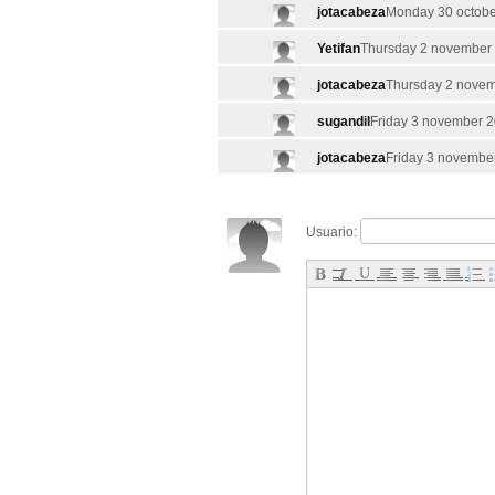
jotacabeza
Monday 30 octobe
Yetifan
Thursday 2 november 
jotacabeza
Thursday 2 novem
sugandil
Friday 3 november 2
jotacabeza
Friday 3 november
Usuario: