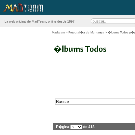
La web original de MadTeam, online desde 1997
Madteam
>
Fotograf�a de Muntanya
> �lbums Todos p�g
�lbums Todos
P�gina
de 418