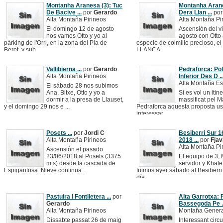
Montanha Aranesa (3): Tuc
Montanha Arane
De Bacive ...
por
Gerardo
Dera Llan ...
po
Alta Montaña Pirineos
Alta Montaña Pi
El domingo 12 de agosto
Ascensión del v
nos vamos Otto y yo al
agosto con Otto 
párking de l'Orri, en la zona del Pla de
especie de colmillo precioso, 
Beret, y sub ...
LLANÇA ...
Vallibierna ...
por
Gerardo
Pedraforca: Po
Alta Montaña Pirineos
Inferior Des D ..
Alta Montaña E
El sábado 28 nos subimos
Ana, Bitxe, Otto y yo a
Si es vol un itin
dormir a la presa de Llauset,
massificat pel M
y el domingo 29 nos e ...
Pedraforca aquesta proposta us
interessar. ...
Posets ...
por
Jordi C
Besiberri Sur 1
Alta Montaña Pirineos
2018 ...
por
Fjav
Alta Montaña Pi
Ascensión el pasado
23/06/2018 al Posets (3375
El equipo de 3, 
mts) desde la cascada de
servidor y Khale
Espigantosa. Nieve continua ...
fuimos ayer sábado al Besiberri
día ...
Pastuira I Fontlletera ...
por
Alta Garrotxa: 
Gerardo
Bassegoda Pe .
Alta Montaña Pirineos
Montaña Genera
Dissabte passat 26 de maig
Interessant circ