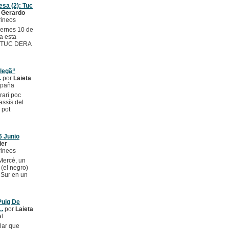
sa (2): Tuc
r
Gerardo
rineos
iernes 10 de
a esta
el TUC DERA
llegã“
.
por
Laieta
spaña
erari poc
assís del
 pot
6 Junio
ier
rineos
Mercè, un
 (el negro)
 Sur en un
Puig De
..
por
Laieta
l
ular que