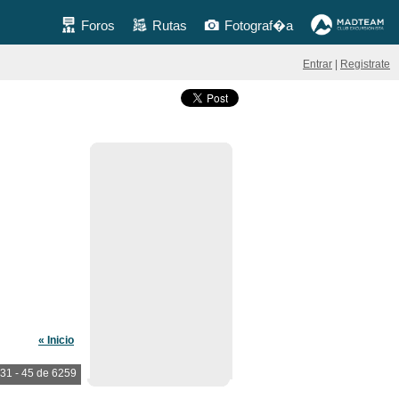
Foros
Rutas
Fotograf�a
Entrar
|
Registrate
« Inicio
31 - 45 de 6259