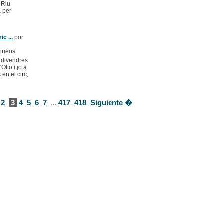
e Riu
 per
c ...
por
rineos
r divendres
Otto i jo a
 en el circ,
2
3
4
5
6
7
...
417
418
Siguiente �