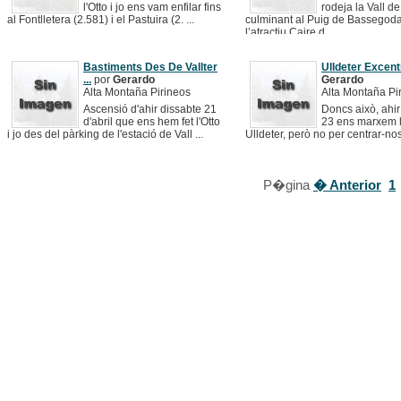
l'Otto i jo ens vam enfilar fins
rodeja la Vall d
al Fontlletera (2.581) i el Pastuira (2. ...
culminant al Puig de Bassegoda
l’atractiu Caire d ...
Bastiments Des De Vallter
Ulldeter Excentri
...
por
Gerardo
Gerardo
Alta Montaña Pirineos
Alta Montaña Pi
Ascensió d'ahir dissabte 21
Doncs això, ahi
d'abril que ens hem fet l'Otto
23 ens marxem l'
i jo des del pàrking de l'estació de Vall ...
Ulldeter, però no per centrar-nos
...
P�gina
� Anterior
1