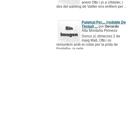
anem Otto i jo a Ulldeter, i
des del pàrking de Vallter ens enfilem per ...
Puigmal Per.... (redoble De
Timbal) ...
por
Gerardo
Alta Montaña Pirineos
Doncs sí, dimecres 2 de
maig Mati, Otto i jo
remuntem amb el cotxe per la pista de
Fontalba, ja neta ...