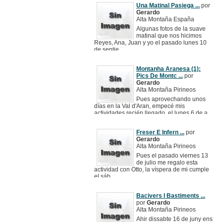
Una Matinal Pasiega ...
por
Gerardo
Alta Montaña España
Algunas fotos de la suave
matinal que nos hicimos
Reyes, Ana, Juan y yo el pasado lunes 10
de septie ...
Montanha Aranesa (1):
Pics De Montc ...
por
Gerardo
Alta Montaña Pirineos
Pues aprovechando unos
días en la Val d'Aran, empecé mis
actividades recién llegado, el lunes 6 de a
...
Freser E Infern ...
por
Gerardo
Alta Montaña Pirineos
Pues el pasado viernes 13
de julio me regalo esta
actividad con Otto, la víspera de mi cumple
el sáb ...
Bacivers I Bastiments ...
por
Gerardo
Alta Montaña Pirineos
Ahir dissabte 16 de juny ens