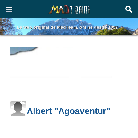
La web original de MadTeam, online desde 1997
Albert "Agoaventur"