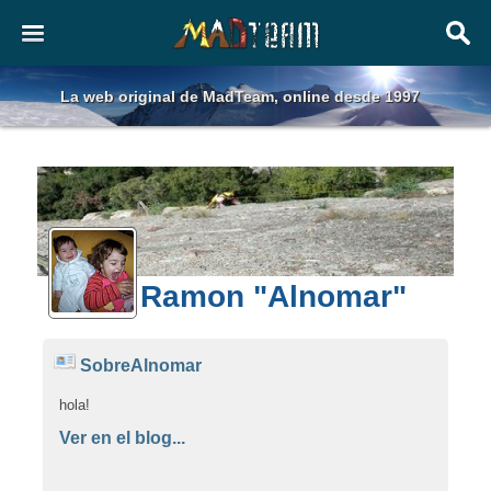
La web original de MadTeam, online desde 1997
Ramon "Alnomar"
SobreAlnomar
hola!
Ver en el blog...