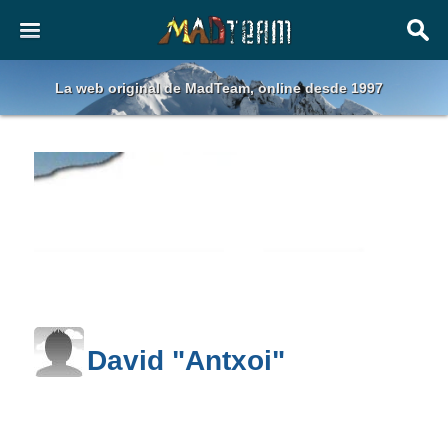
La web original de MadTeam, online desde 1997
David "Antxoi"