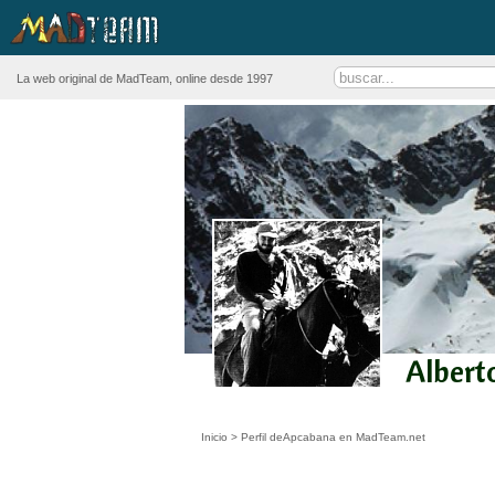
La web original de MadTeam, online desde 1997
Albert
Inicio
>
Perfil deApcabana en MadTeam.net