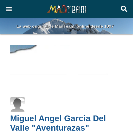
La web original de MadTeam, online desde 1997
Miguel Angel Garcia Del
Valle "Aventurazas"