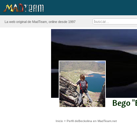
La web original de MadTeam, online desde 1997
Bego "
Inicio
>
Perfil deBeckolina en MadTeam.net