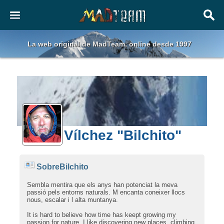
La web original de MadTeam, online desde 1997
Vílchez "Bilchito"
SobreBilchito
Sembla mentira que els anys han potenciat la meva
passió pels entorns naturals. M encanta coneixer llocs
nous, escalar i l alta muntanya.
It is hard to believe how time has keept growing my
passion for nature. I like discovering new places, climbing